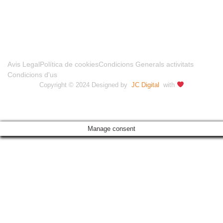
Avis Legal
Política de cookies
Condicions Generals activitats
Condicions d'us
Copyright © 2024 Designed by
JC Digital
with
Manage consent