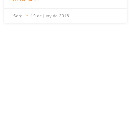
Sergi
19 de juny de 2018
COMPETICIÓ
BOTIGA
BLOG
CONEIX-NOS
ACTIVITATS