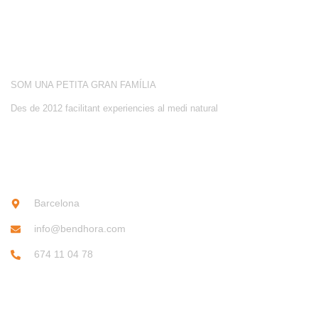
SOBRE NOSALTRES
SOM UNA PETITA GRAN FAMÍLIA
Des de 2012 facilitant experiencies al medi natural
CONTACTE
Barcelona
info@bendhora.com
674 11 04 78
SUBSCRIU-TE