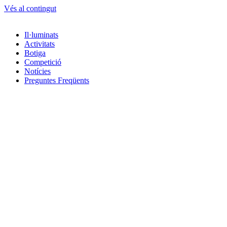
Vés al contingut
Il·luminats
Activitats
Botiga
Competició
Notícies
Preguntes Freqüents