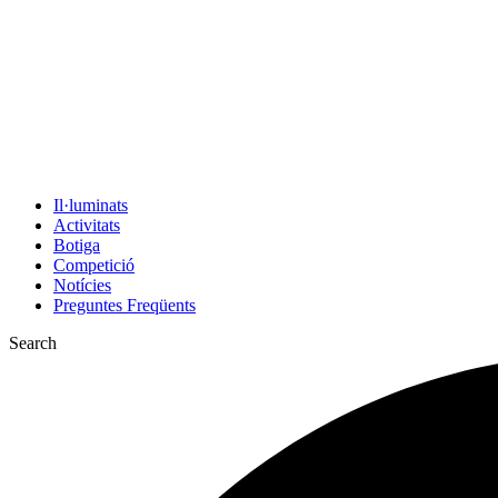
Il·luminats
Activitats
Botiga
Competició
Notícies
Preguntes Freqüents
Search