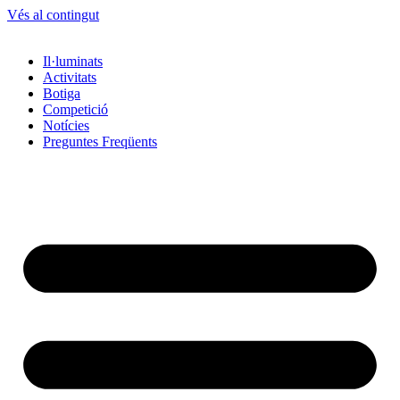
Vés al contingut
Il·luminats
Activitats
Botiga
Competició
Notícies
Preguntes Freqüents