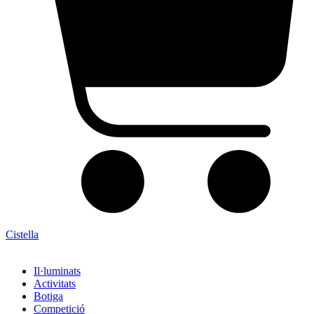
Cistella
Il·luminats
Activitats
Botiga
Competició