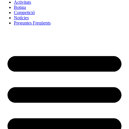
Activitats
Botiga
Competició
Notícies
Preguntes Freqüents