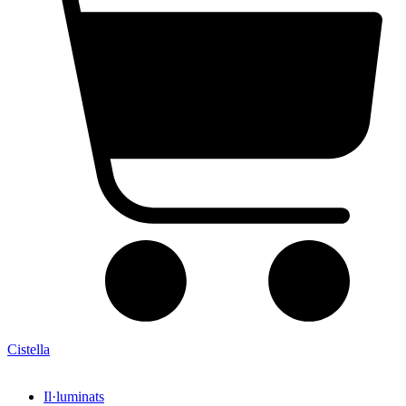
Cistella
Il·luminats