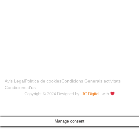
FINANCIADO POR LA UNIÓN EUROPEA –
NEXTGENERATIONUE
Avis Legal
Política de cookies
Condicions Generals activitats
Condicions d'us
Copyright © 2024 Designed by
JC Digital
with
Manage consent