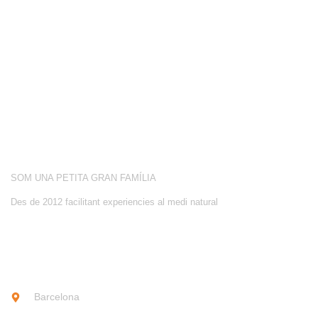
COMPETICIÓ
BOTIGA
BLOG
CONEIX-NOS
ACTIVITATS
SOBRE NOSALTRES
SOM UNA PETITA GRAN FAMÍLIA
Des de 2012 facilitant experiencies al medi natural
CONTACTE
Barcelona