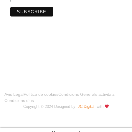
FINANCIADO POR LA UNIÓN EUROPEA –
NEXTGENERATIONUE
Avis Legal
Política de cookies
Condicions Generals activitats
Condicions d'us
Copyright © 2024 Designed by
JC Digital
with