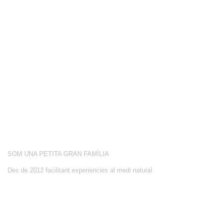
COMPETICIÓ
BOTIGA
BLOG
CONEIX-NOS
ACTIVITATS
SOBRE NOSALTRES
SOM UNA PETITA GRAN FAMÍLIA
Des de 2012 facilitant experiencies al medi natural
CONTACTE