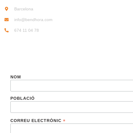
Barcelona
info@bendhora.com
674 11 04 78
SUBSCRIU-TE
NOM
POBLACIÓ
*
CORREU ELECTRÒNIC