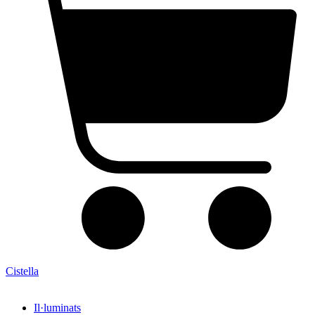
Cistella
Il·luminats