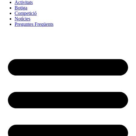
Activitats
Botiga
Competició
Notícies
Preguntes Freqüents