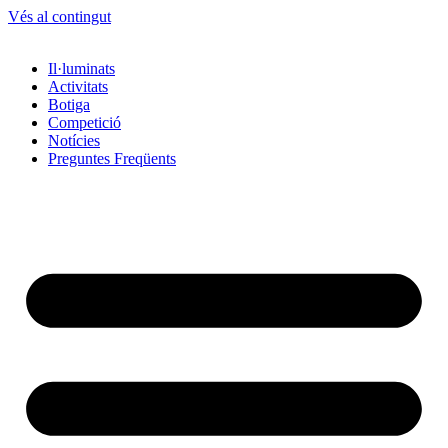
Vés al contingut
Il·luminats
Activitats
Botiga
Competició
Notícies
Preguntes Freqüents