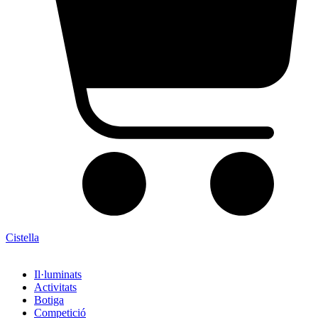
Cistella
Il·luminats
Activitats
Botiga
Competició