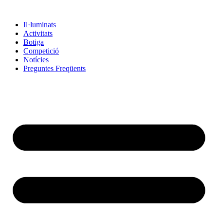
Vés
al
Il·luminats
contingut
Activitats
Botiga
Competició
Notícies
Preguntes Freqüents