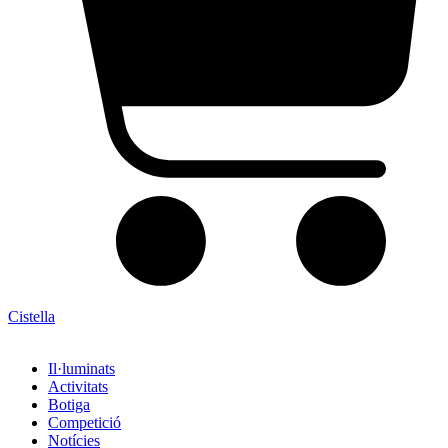
Cistella
Il·luminats
Activitats
Botiga
Competició
Notícies