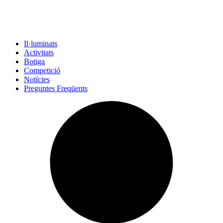
Il·luminats
Activitats
Botiga
Competició
Notícies
Preguntes Freqüents