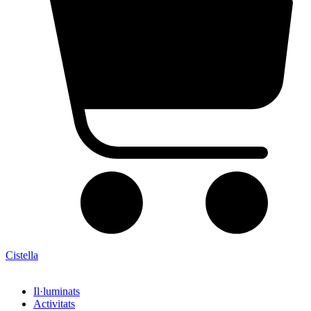
Cistella
Il·luminats
Activitats