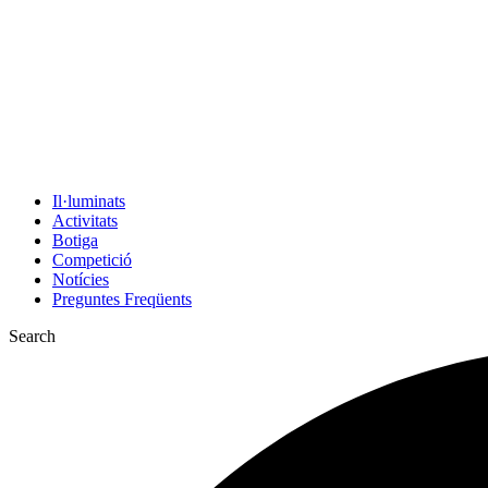
Il·luminats
Activitats
Botiga
Competició
Notícies
Preguntes Freqüents
Search