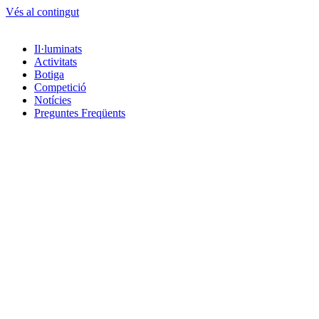
Vés al contingut
Il·luminats
Activitats
Botiga
Competició
Notícies
Preguntes Freqüents