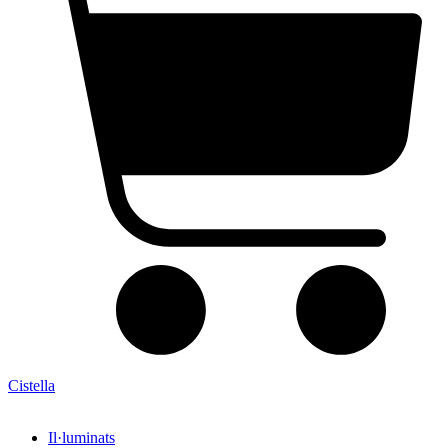
Cistella
Il·luminats