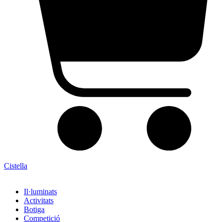
Cistella
Il·luminats
Activitats
Botiga
Competició