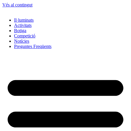
Vés al contingut
Il·luminats
Activitats
Botiga
Competició
Notícies
Preguntes Freqüents