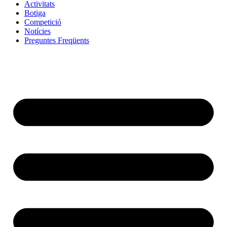
Activitats
Botiga
Competició
Notícies
Preguntes Freqüents