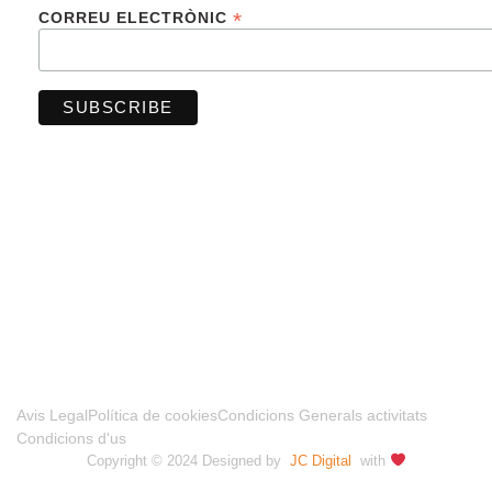
*
CORREU ELECTRÒNIC
FINANCIADO POR LA UNIÓN EUROPEA –
NEXTGENERATIONUE
Avis Legal
Política de cookies
Condicions Generals activitats
Condicions d'us
Copyright © 2024 Designed by
JC Digital
with