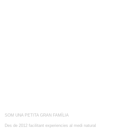
COMPETICIÓ
BOTIGA
BLOG
CONEIX-NOS
ACTIVITATS
SOBRE NOSALTRES
SOM UNA PETITA GRAN FAMÍLIA
Des de 2012 facilitant experiencies al medi natural