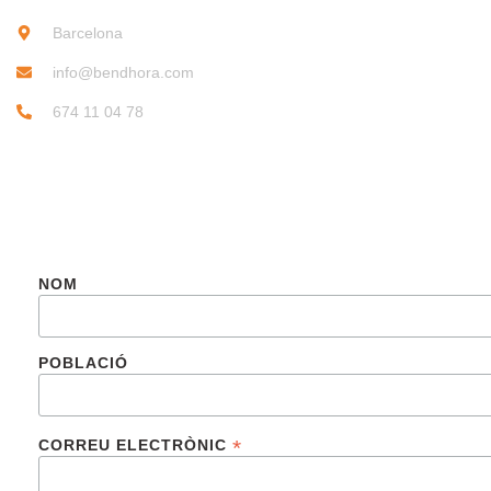
Barcelona
info@bendhora.com
674 11 04 78
SUBSCRIU-TE
NOM
POBLACIÓ
*
CORREU ELECTRÒNIC