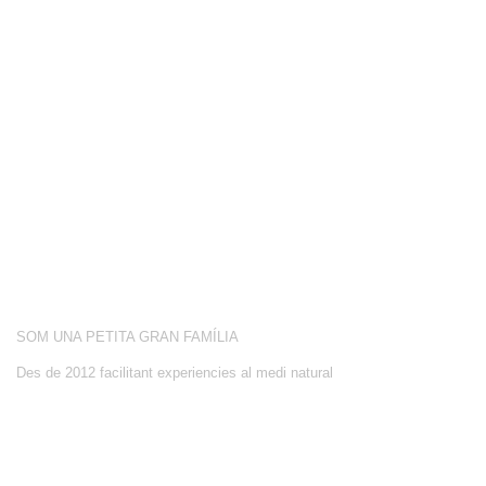
COMPETICIÓ
BOTIGA
BLOG
CONEIX-NOS
ACTIVITATS
SOBRE NOSALTRES
SOM UNA PETITA GRAN FAMÍLIA
Des de 2012 facilitant experiencies al medi natural
CONTACTE