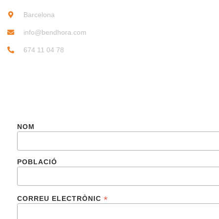
Barcelona
info@bendhora.com
674 11 04 78
SUBSCRIU-TE
NOM
POBLACIÓ
*
CORREU ELECTRÒNIC