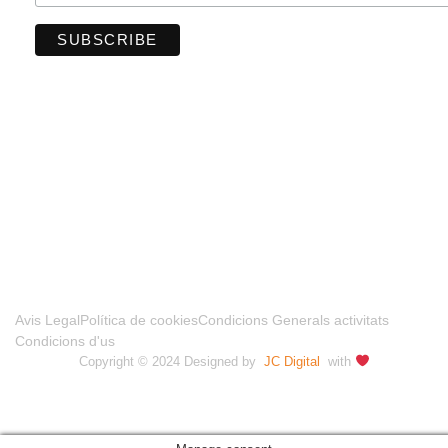
FINANCIADO POR LA UNIÓN EUROPEA –
NEXTGENERATIONUE
Avis Legal
Política de cookies
Condicions Generals activitats
Condicions d'us
Copyright © 2024 Designed by
JC Digital
with