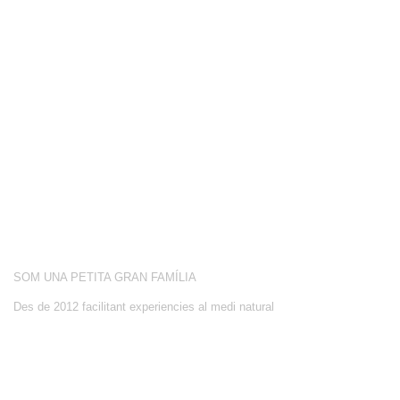
COMPETICIÓ
BOTIGA
BLOG
CONEIX-NOS
ACTIVITATS
SOBRE NOSALTRES
SOM UNA PETITA GRAN FAMÍLIA
Des de 2012 facilitant experiencies al medi natural
CONTACTE