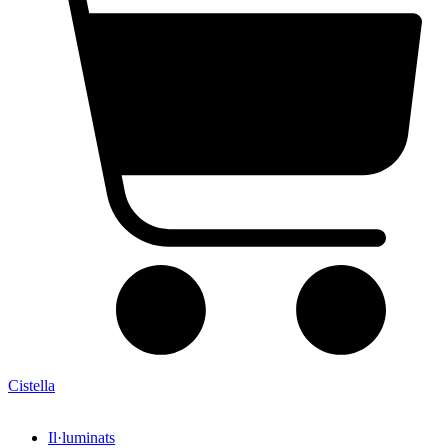
Cistella
Il·luminats