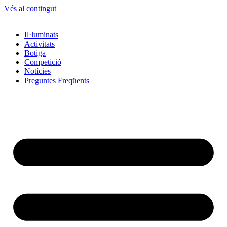
Vés al contingut
Il·luminats
Activitats
Botiga
Competició
Notícies
Preguntes Freqüents