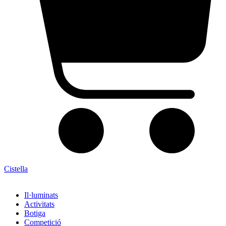
Cistella
Il·luminats
Activitats
Botiga
Competició