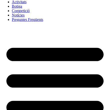
Activitats
Botiga
Competició
Notícies
Preguntes Freqüents