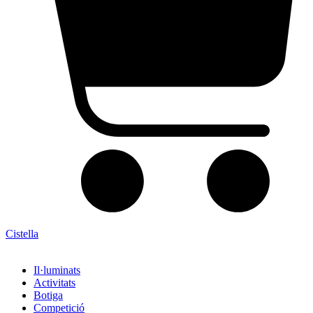
Cistella
Il·luminats
Activitats
Botiga
Competició