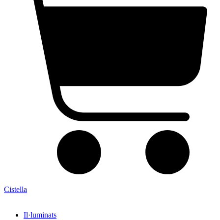
Cistella
Il·luminats