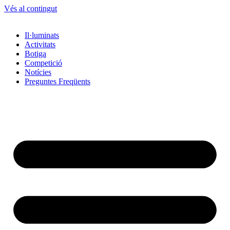
Vés al contingut
Il·luminats
Activitats
Botiga
Competició
Notícies
Preguntes Freqüents