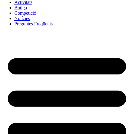
Activitats
Botiga
Competició
Notícies
Preguntes Freqüents