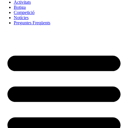
Activitats
Botiga
Competició
Notícies
Preguntes Freqüents