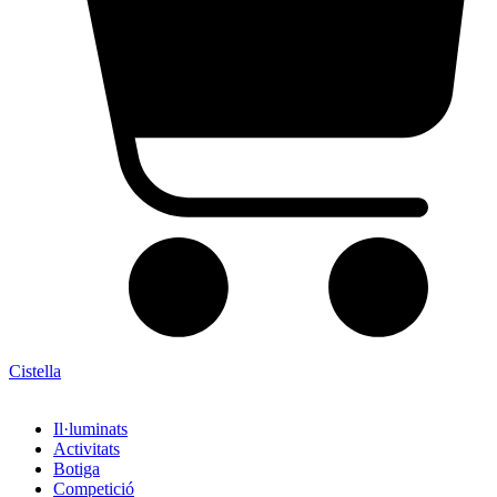
Cistella
Il·luminats
Activitats
Botiga
Competició