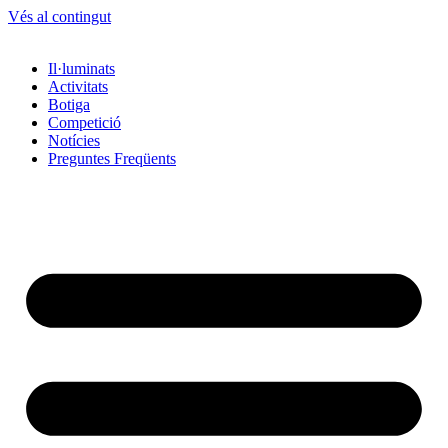
Vés al contingut
Il·luminats
Activitats
Botiga
Competició
Notícies
Preguntes Freqüents