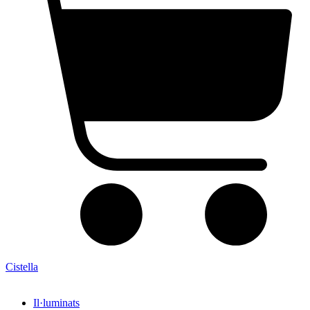
Cistella
Il·luminats