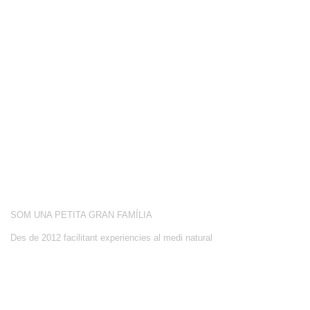
COMPETICIÓ
BOTIGA
BLOG
CONEIX-NOS
ACTIVITATS
SOBRE NOSALTRES
SOM UNA PETITA GRAN FAMÍLIA
Des de 2012 facilitant experiencies al medi natural
CONTACTE