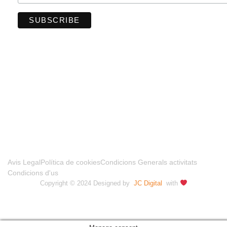
FINANCIADO POR LA UNIÓN EUROPEA –
NEXTGENERATIONUE
Avis Legal
Política de cookies
Condicions Generals activitats
Condicions d'us
Copyright © 2024 Designed by
JC Digital
with