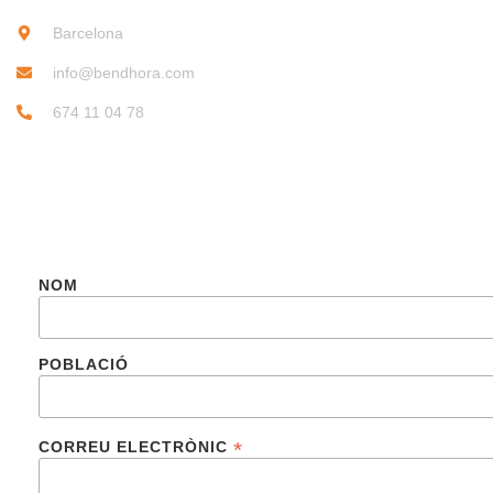
Barcelona
info@bendhora.com
674 11 04 78
SUBSCRIU-TE
NOM
POBLACIÓ
*
CORREU ELECTRÒNIC