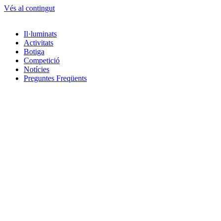
Vés al contingut
Il·luminats
Activitats
Botiga
Competició
Notícies
Preguntes Freqüents