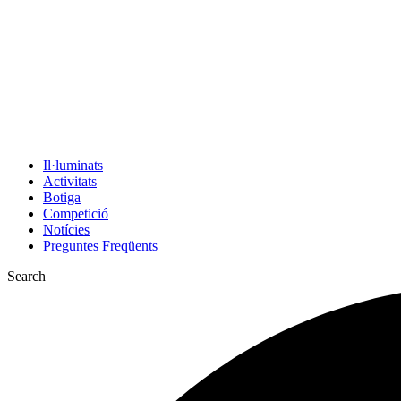
Il·luminats
Activitats
Botiga
Competició
Notícies
Preguntes Freqüents
Search