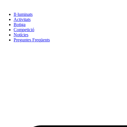
Vés
al
Il·luminats
contingut
Activitats
Botiga
Competició
Notícies
Preguntes Freqüents