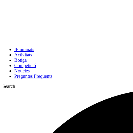
Il·luminats
Activitats
Botiga
Competició
Notícies
Preguntes Freqüents
Search