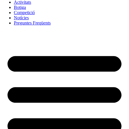
Activitats
Botiga
Competició
Notícies
Preguntes Freqüents