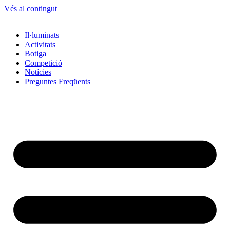
Vés al contingut
Il·luminats
Activitats
Botiga
Competició
Notícies
Preguntes Freqüents