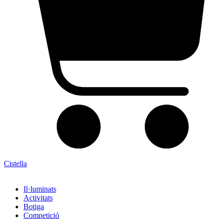
Cistella
Il·luminats
Activitats
Botiga
Competició