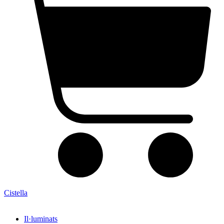
Cistella
Il·luminats