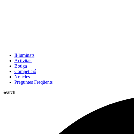
Il·luminats
Activitats
Botiga
Competició
Notícies
Preguntes Freqüents
Search