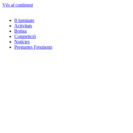
Vés al contingut
Il·luminats
Activitats
Botiga
Competició
Notícies
Preguntes Freqüents