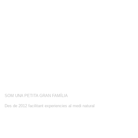
COMPETICIÓ
BOTIGA
BLOG
CONEIX-NOS
ACTIVITATS
SOBRE NOSALTRES
SOM UNA PETITA GRAN FAMÍLIA
Des de 2012 facilitant experiencies al medi natural
CONTACTE