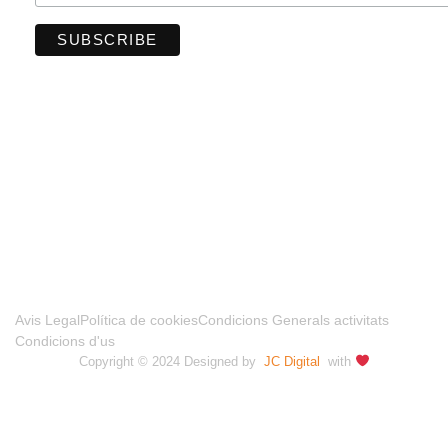
FINANCIADO POR LA UNIÓN EUROPEA –
NEXTGENERATIONUE
Avis Legal
Política de cookies
Condicions Generals activitats
Condicions d'us
Copyright © 2024 Designed by
JC Digital
with