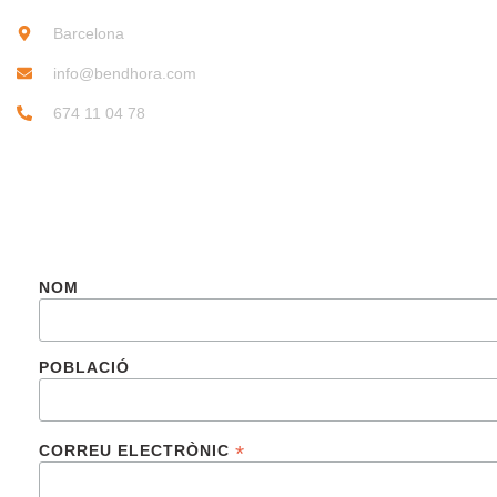
Barcelona
info@bendhora.com
674 11 04 78
SUBSCRIU-TE
NOM
POBLACIÓ
*
CORREU ELECTRÒNIC