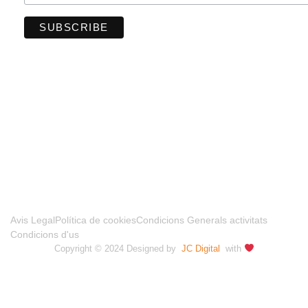
FINANCIADO POR LA UNIÓN EUROPEA –
NEXTGENERATIONUE
Avis Legal
Política de cookies
Condicions Generals activitats
Condicions d'us
Copyright © 2024 Designed by
JC Digital
with