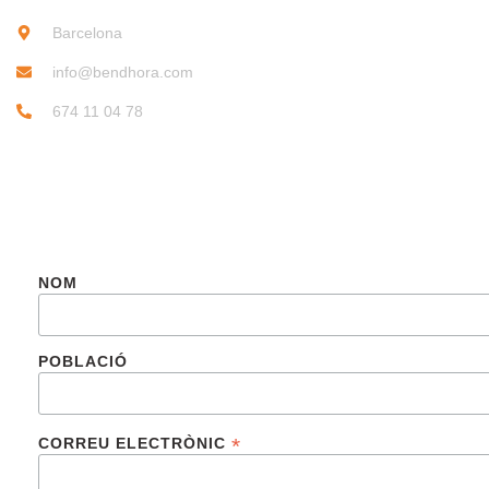
Barcelona
info@bendhora.com
674 11 04 78
SUBSCRIU-TE
NOM
POBLACIÓ
*
CORREU ELECTRÒNIC