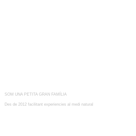
COMPETICIÓ
BOTIGA
BLOG
CONEIX-NOS
ACTIVITATS
SOBRE NOSALTRES
SOM UNA PETITA GRAN FAMÍLIA
Des de 2012 facilitant experiencies al medi natural
CONTACTE