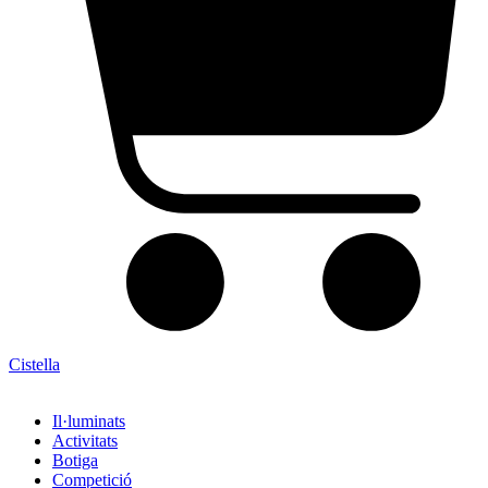
Cistella
Il·luminats
Activitats
Botiga
Competició