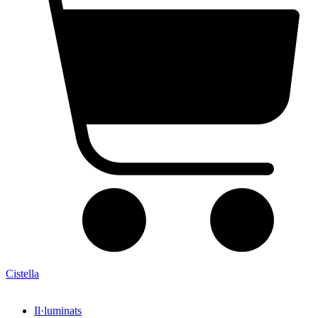
Cistella
Il·luminats