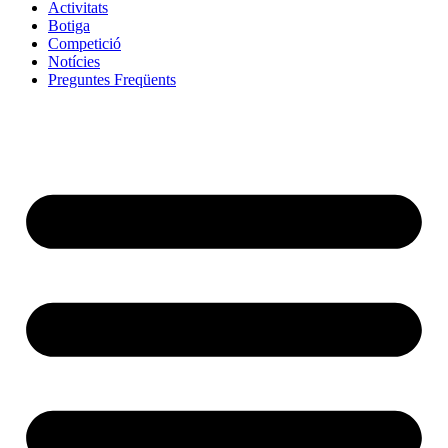
Activitats
Botiga
Competició
Notícies
Preguntes Freqüents