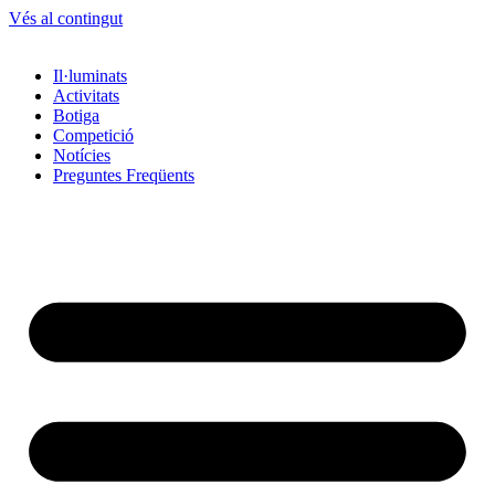
Vés al contingut
Il·luminats
Activitats
Botiga
Competició
Notícies
Preguntes Freqüents