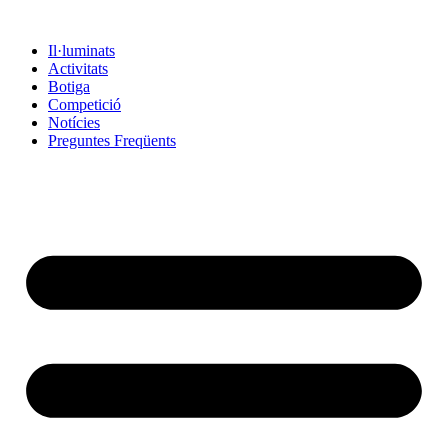
Vés
al
Il·luminats
contingut
Activitats
Botiga
Competició
Notícies
Preguntes Freqüents