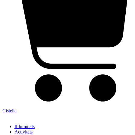
Cistella
Il·luminats
Activitats