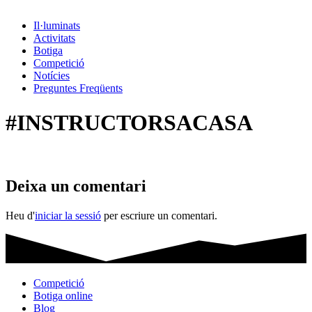
Il·luminats
Activitats
Botiga
Competició
Notícies
Preguntes Freqüents
#INSTRUCTORSACASA
Deixa un comentari
Heu d'
iniciar la sessió
per escriure un comentari.
Competició
Botiga online
Blog