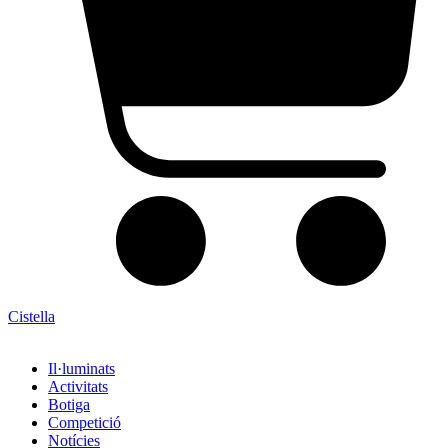
Cistella
Il·luminats
Activitats
Botiga
Competició
Notícies