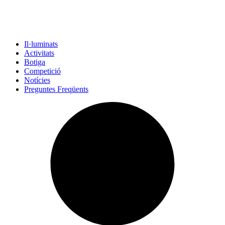
Il·luminats
Activitats
Botiga
Competició
Notícies
Preguntes Freqüents