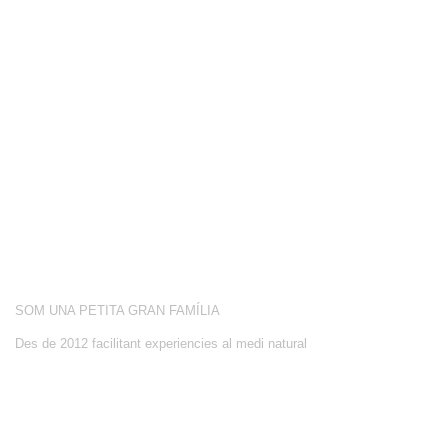
COMPETICIÓ
BOTIGA
BLOG
CONEIX-NOS
ACTIVITATS
SOBRE NOSALTRES
SOM UNA PETITA GRAN FAMÍLIA
Des de 2012 facilitant experiencies al medi natural
CONTACTE