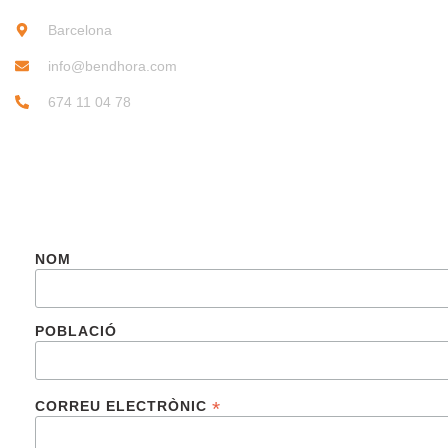
Barcelona
info@bendhora.com
674 11 04 78
SUBSCRIU-TE
NOM
POBLACIÓ
*
CORREU ELECTRÒNIC