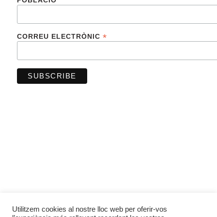
POBLACIÓ
*
CORREU ELECTRÒNIC
FINANCIADO POR LA UNIÓN EUROPEA –
NEXTGENERATIONUE
Utilitzem cookies al nostre lloc web per oferir-vos
Avis Legal