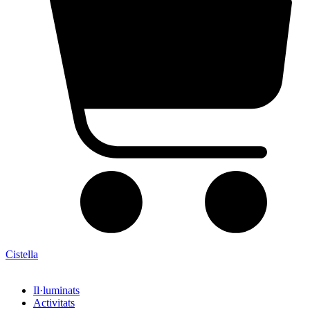
Cistella
Il·luminats
Activitats