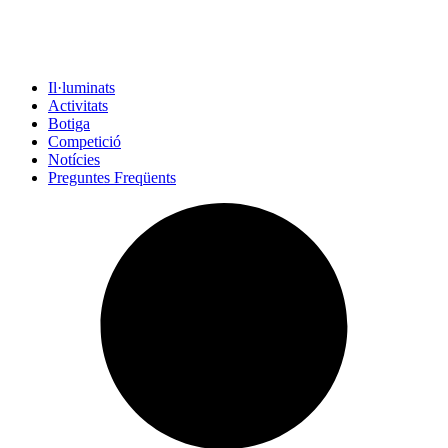
Il·luminats
Activitats
Botiga
Competició
Notícies
Preguntes Freqüents