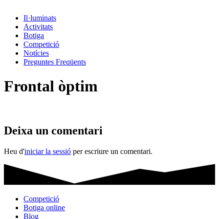
Il·luminats
Activitats
Botiga
Competició
Notícies
Preguntes Freqüents
Frontal òptim​
Deixa un comentari
Heu d'
iniciar la sessió
per escriure un comentari.
Competició
Botiga online
Blog