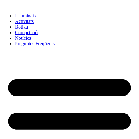
Vés
al
Il·luminats
contingut
Activitats
Botiga
Competició
Notícies
Preguntes Freqüents