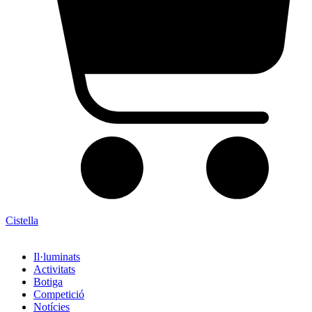
Cistella
Il·luminats
Activitats
Botiga
Competició
Notícies