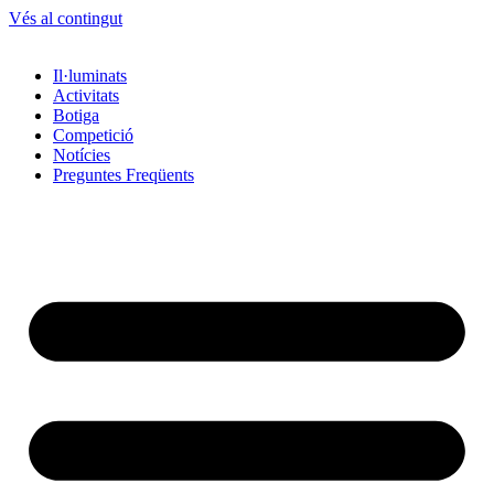
Vés al contingut
Il·luminats
Activitats
Botiga
Competició
Notícies
Preguntes Freqüents