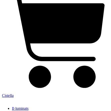
Cistella
Il·luminats