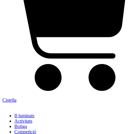
Cistella
Il·luminats
Activitats
Botiga
Competició