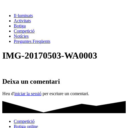
Il·luminats
Activitats
Botiga
Competició
Notícies
Preguntes Freqüents
IMG-20170503-WA0003
Deixa un comentari
Heu d'
iniciar la sessió
per escriure un comentari.
Competició
Botiga online