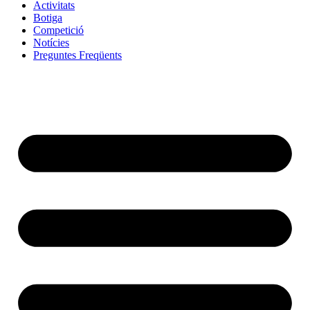
Activitats
Botiga
Competició
Notícies
Preguntes Freqüents