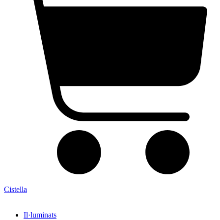
Cistella
Il·luminats