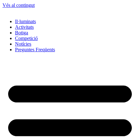
Vés al contingut
Il·luminats
Activitats
Botiga
Competició
Notícies
Preguntes Freqüents