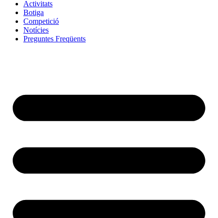
Activitats
Botiga
Competició
Notícies
Preguntes Freqüents