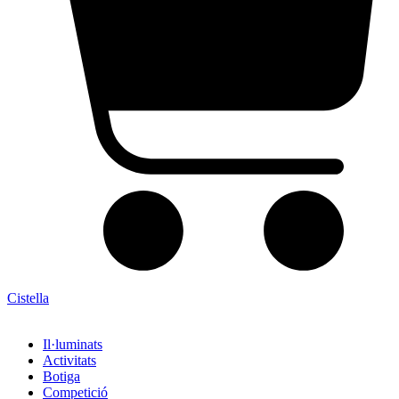
Cistella
Il·luminats
Activitats
Botiga
Competició