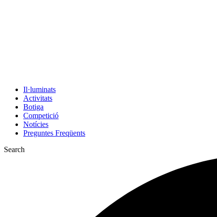
Il·luminats
Activitats
Botiga
Competició
Notícies
Preguntes Freqüents
Search