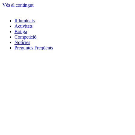
Vés al contingut
Il·luminats
Activitats
Botiga
Competició
Notícies
Preguntes Freqüents