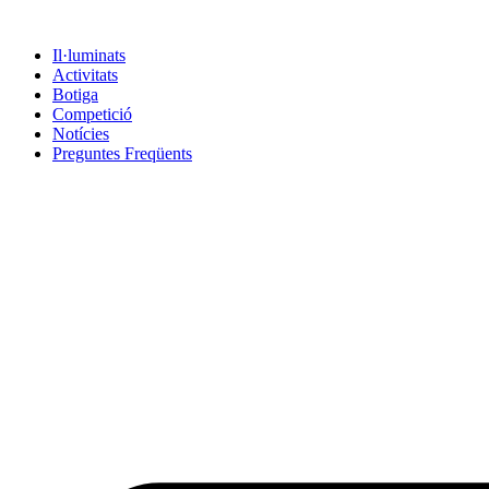
Vés
al
Il·luminats
contingut
Activitats
Botiga
Competició
Notícies
Preguntes Freqüents