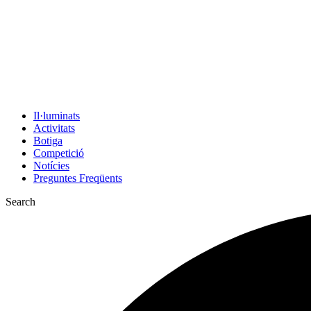
Il·luminats
Activitats
Botiga
Competició
Notícies
Preguntes Freqüents
Search