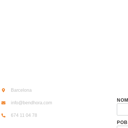
CONEIX-NO
CONTACTE
SUB
Barcelona
NO
info@bendhora.com
674 11 04 78
POB