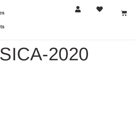
es
ts
SICA-2020