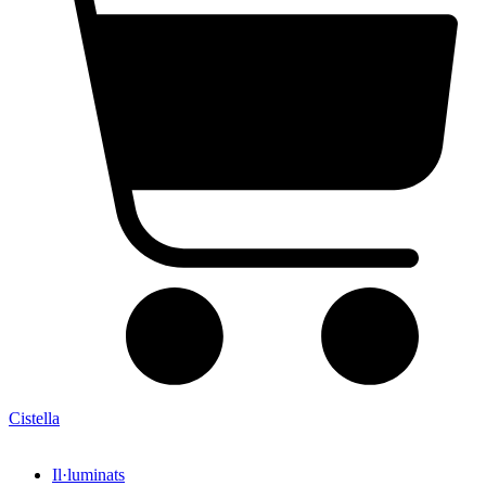
Cistella
Il·luminats