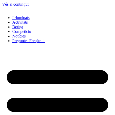
Vés al contingut
Il·luminats
Activitats
Botiga
Competició
Notícies
Preguntes Freqüents