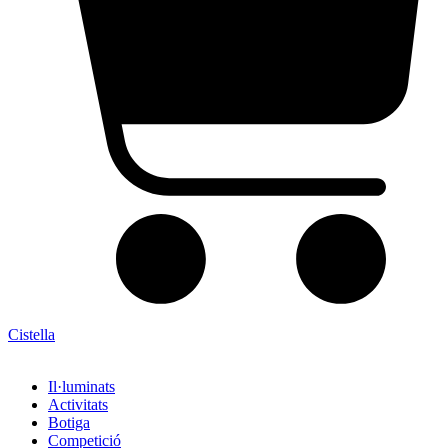
Cistella
Il·luminats
Activitats
Botiga
Competició