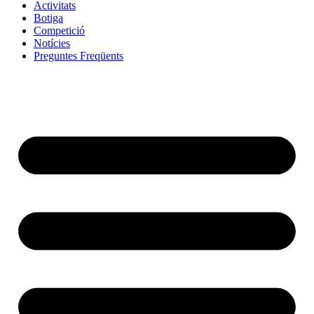
Activitats
Botiga
Competició
Notícies
Preguntes Freqüents