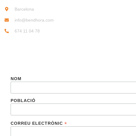
Barcelona
info@bendhora.com
674 11 04 78
SUBSCRIU-TE
NOM
POBLACIÓ
*
CORREU ELECTRÒNIC