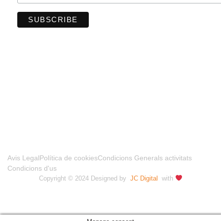
FINANCIADO POR LA UNIÓN EUROPEA –
NEXTGENERATIONUE
Avis Legal
Política de cookies
Condicions Generals activitats
Condicions d'us
Copyright © 2024 Designed by
JC Digital
with