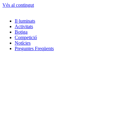
Vés al contingut
Il·luminats
Activitats
Botiga
Competició
Notícies
Preguntes Freqüents