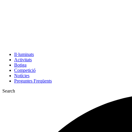
Il·luminats
Activitats
Botiga
Competició
Notícies
Preguntes Freqüents
Search