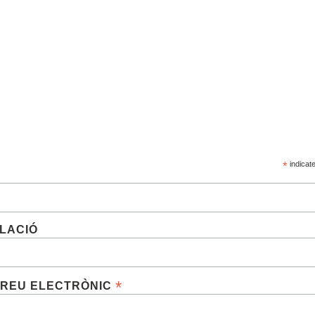
SCRIU-TE
*
indicat
M
LACIÓ
*
REU ELECTRÒNIC