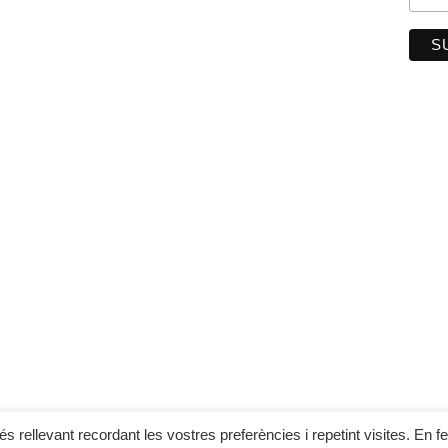
Avis Legal
Política de cookies
Condicions Generals activita
s rellevant recordant les vostres preferències i repetint visites. En fe