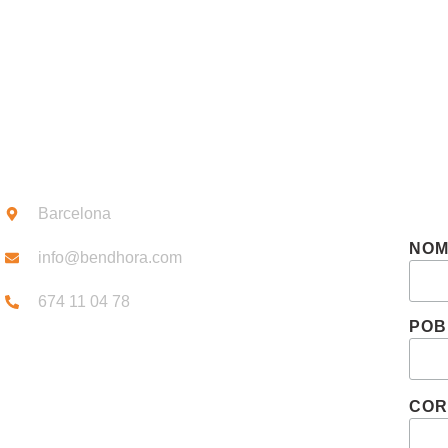
CONTACTE
SUB
Barcelona
NO
info@bendhora.com
674 11 04 78
POB
COR