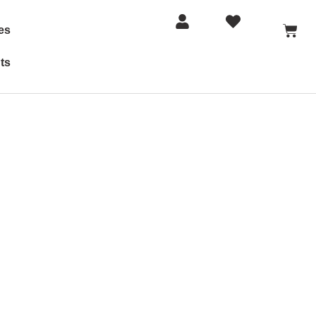
es
ts
S
ACTIVITATS