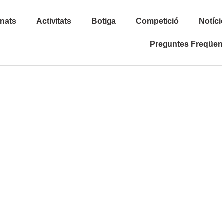
inats
Activitats
Botiga
Competició
Notíci
Preguntes Freqüen
CONEIX-NO