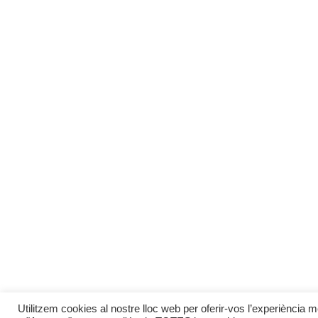
FINANCIADO POR LA UNIÓN EUROPEA – NEXTGENERATIONUE
Copyright © 2024 Designed by
JC Digital
with
Utilitzem cookies al nostre lloc web per oferir-vos l’experiència mé