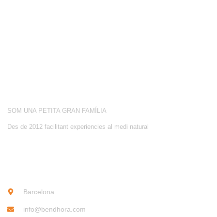
CONEIX-NOS
ACTIVITATS
SOBRE NOSALTRES
SOM UNA PETITA GRAN FAMÍLIA
Des de 2012 facilitant experiencies al medi natural
CONTACTE
Barcelona
info@bendhora.com