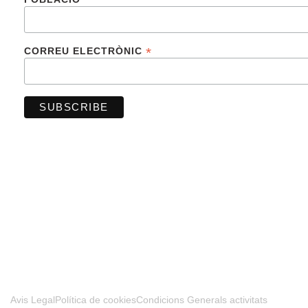
*
CORREU ELECTRÒNIC
FINANCIADO POR LA UNIÓN EUROPEA –
NEXTGENERATIONUE
Avis Legal
Política de cookies
Condicions Generals activitats