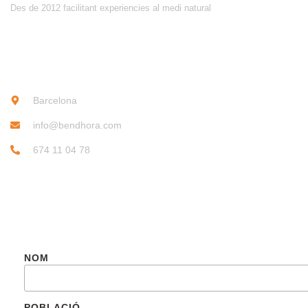
Des de 2012 facilitant experiencies al medi natural
CONTACTE
Barcelona
info@bendhora.com
674 11 04 78
SUBSCRIU-TE
NOM
POBLACIÓ