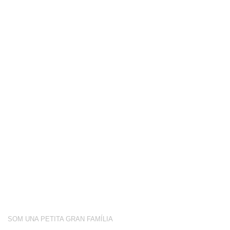
COMPETICIÓ
BOTIGA
BLOG
CONEIX-NOS
ACTIVITATS
SOBRE NOSALTRES
SOM UNA PETITA GRAN FAMÍLIA