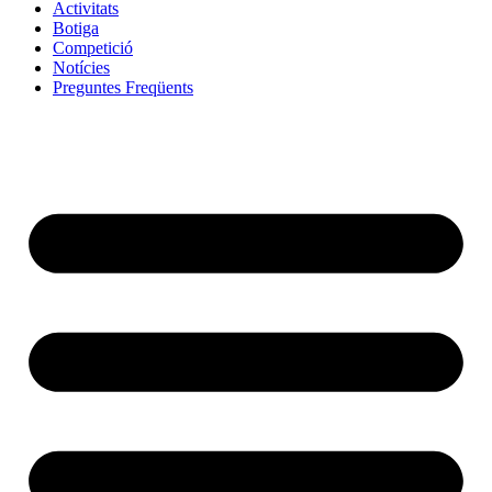
Activitats
Botiga
Competició
Notícies
Preguntes Freqüents