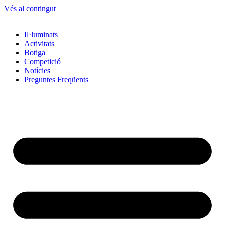
Vés al contingut
Il·luminats
Activitats
Botiga
Competició
Notícies
Preguntes Freqüents