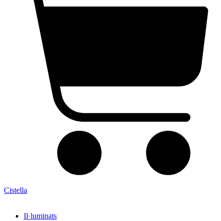
Cistella
Il·luminats