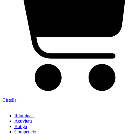
Cistella
Il·luminats
Activitats
Botiga
Competició