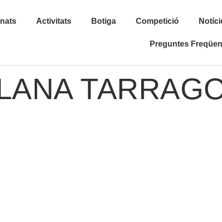
inats
Activitats
Botiga
Competició
Notíci
Preguntes Freqüen
ALANA TARRAG