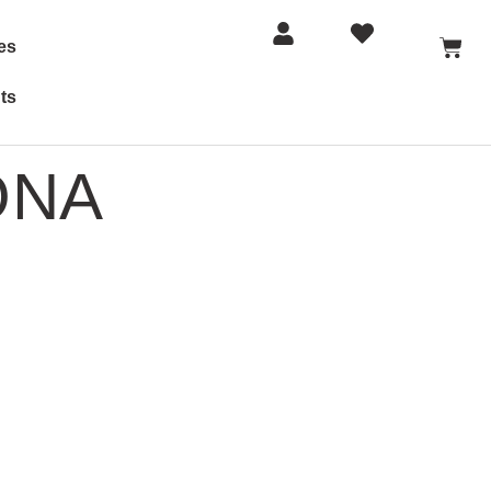
es
ts
ONA