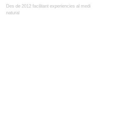
Des de 2012 facilitant experiencies al medi
natural
FINANCIADO POR LA UNIÓN EUROPEA – NEXTGENERATIONUE