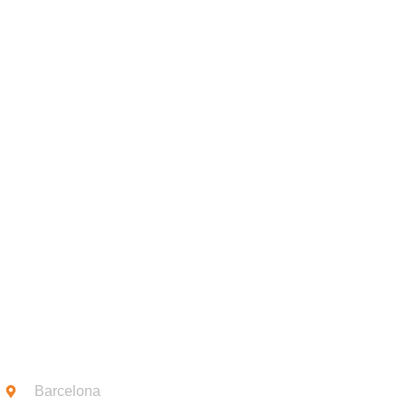
CONEIX-NO
CONTACTE
SUB
Barcelona