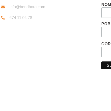
NO
info@bendhora.com
674 11 04 78
POB
COR