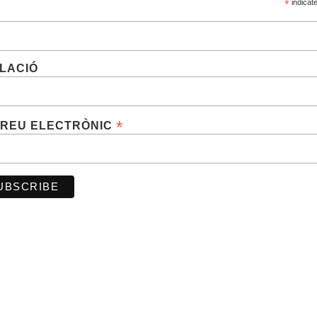
*
indicat
M
LACIÓ
*
REU ELECTRÒNIC