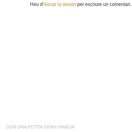
Heu d'
iniciar la sessió
per escriure un comentari.
COMPETICIÓ
BOTIGA ONLINE
BLOG
SOBRE NOSALTRES
SOM UNA PETITA GRAN FAMÍLIA