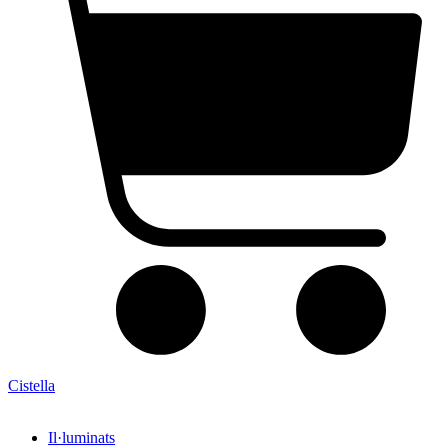
Cistella
Il·luminats