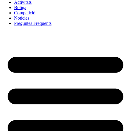
Activitats
Botiga
Competició
Notícies
Preguntes Freqüents