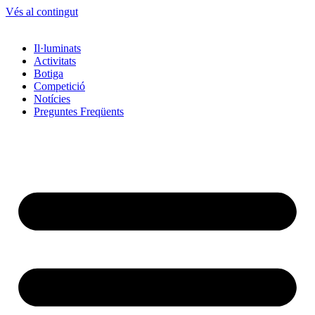
Vés al contingut
Il·luminats
Activitats
Botiga
Competició
Notícies
Preguntes Freqüents