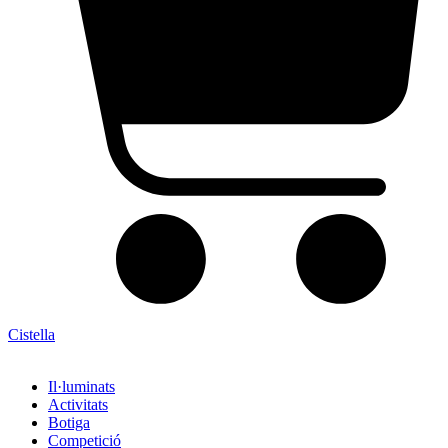
Cistella
Il·luminats
Activitats
Botiga
Competició