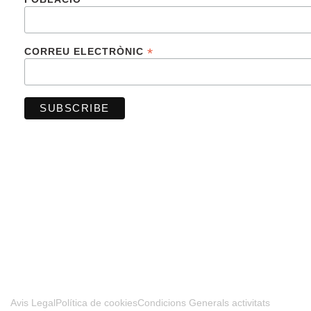
*
CORREU ELECTRÒNIC
FINANCIADO POR LA UNIÓN EUROPEA –
NEXTGENERATIONUE
Avis Legal
Política de cookies
Condicions Generals activitats