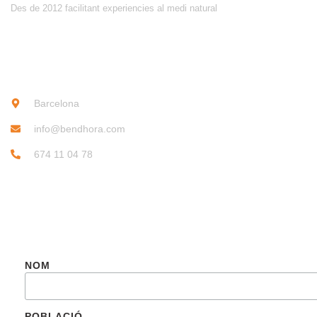
Des de 2012 facilitant experiencies al medi natural
CONTACTE
Barcelona
info@bendhora.com
674 11 04 78
SUBSCRIU-TE
NOM
POBLACIÓ