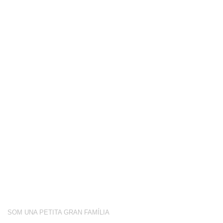
COMPETICIÓ
BOTIGA
BLOG
CONEIX-NOS
ACTIVITATS
SOBRE NOSALTRES
SOM UNA PETITA GRAN FAMÍLIA