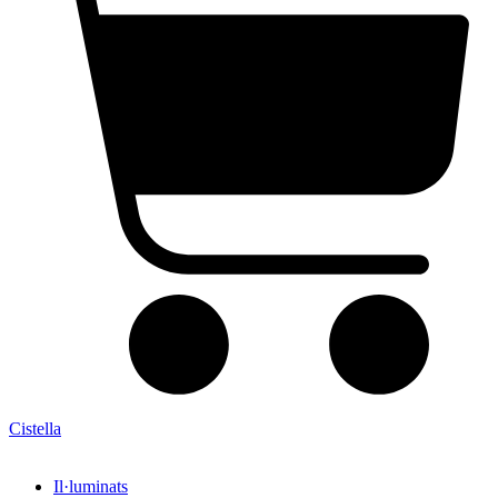
Cistella
Il·luminats