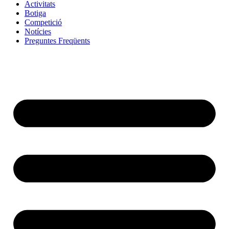
Activitats
Botiga
Competició
Notícies
Preguntes Freqüents