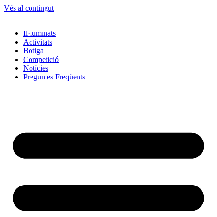
Vés al contingut
Il·luminats
Activitats
Botiga
Competició
Notícies
Preguntes Freqüents