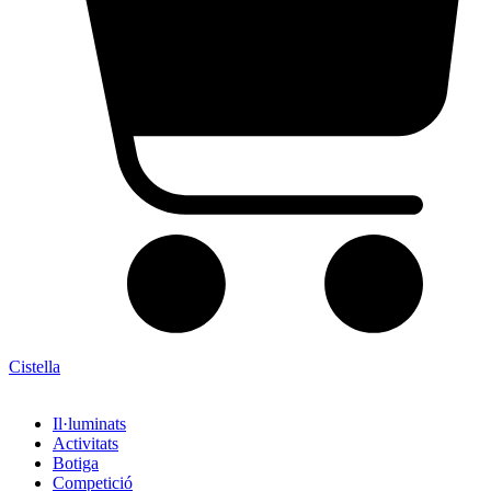
Cistella
Il·luminats
Activitats
Botiga
Competició