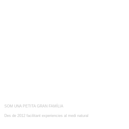
COMPETICIÓ
BOTIGA
BLOG
CONEIX-NOS
ACTIVITATS
SOBRE NOSALTRES
SOM UNA PETITA GRAN FAMÍLIA
Des de 2012 facilitant experiencies al medi natural