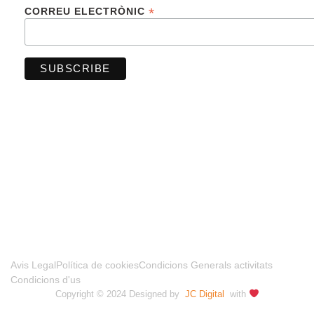
*
CORREU ELECTRÒNIC
FINANCIADO POR LA UNIÓN EUROPEA –
NEXTGENERATIONUE
Avis Legal
Política de cookies
Condicions Generals activitats
Condicions d'us
Copyright © 2024 Designed by
JC Digital
with