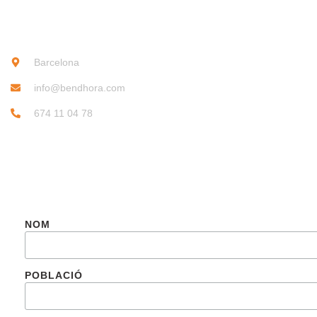
CONTACTE
Barcelona
info@bendhora.com
674 11 04 78
SUBSCRIU-TE
NOM
POBLACIÓ