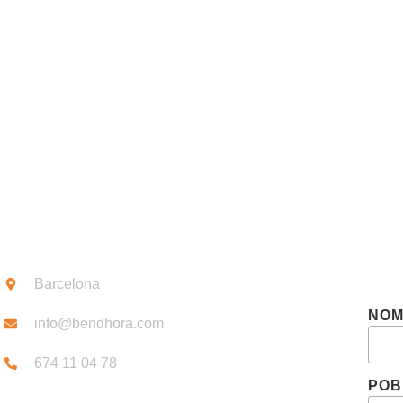
CONEIX-NO
CONTACTE
SUB
Barcelona
NO
info@bendhora.com
674 11 04 78
POB