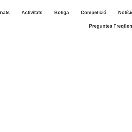
inats
Activitats
Botiga
Competició
Notíci
Preguntes Freqüen