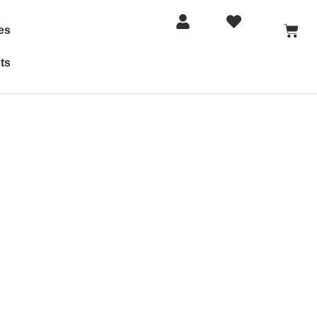
es
ts