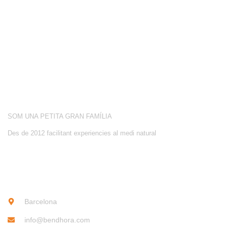
CONEIX-NOS
ACTIVITATS
SOBRE NOSALTRES
SOM UNA PETITA GRAN FAMÍLIA
Des de 2012 facilitant experiencies al medi natural
CONTACTE
Barcelona
info@bendhora.com