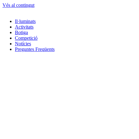
Vés al contingut
Il·luminats
Activitats
Botiga
Competició
Notícies
Preguntes Freqüents