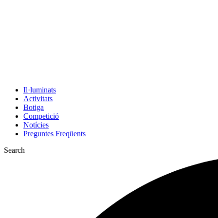
Il·luminats
Activitats
Botiga
Competició
Notícies
Preguntes Freqüents
Search