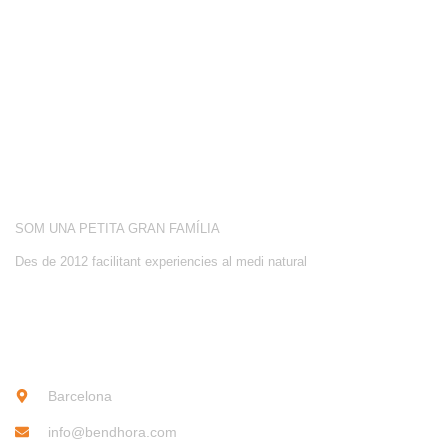
CONEIX-NOS
ACTIVITATS
SOBRE NOSALTRES
SOM UNA PETITA GRAN FAMÍLIA
Des de 2012 facilitant experiencies al medi natural
CONTACTE
Barcelona
info@bendhora.com