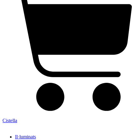
Cistella
Il·luminats