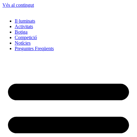
Vés al contingut
Il·luminats
Activitats
Botiga
Competició
Notícies
Preguntes Freqüents