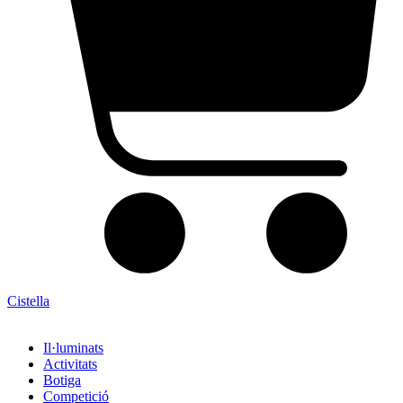
Cistella
Il·luminats
Activitats
Botiga
Competició