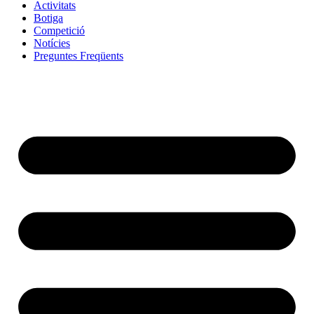
Activitats
Botiga
Competició
Notícies
Preguntes Freqüents