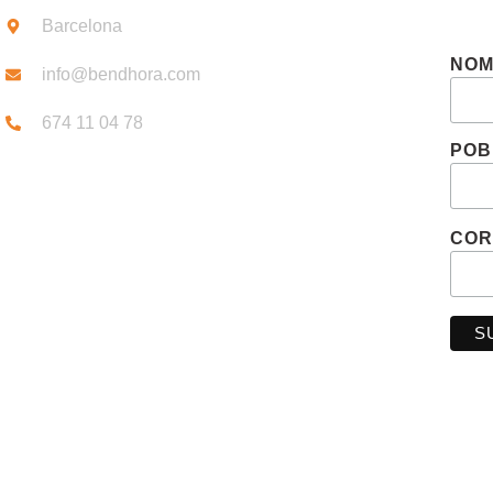
Barcelona
NO
info@bendhora.com
674 11 04 78
POB
COR