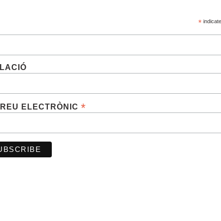
*
indicat
M
LACIÓ
*
REU ELECTRÒNIC