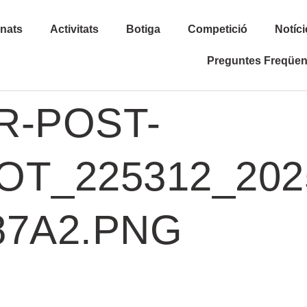
inats
Activitats
Botiga
Competició
Notíci
Preguntes Freqüen
R-POST-
_225312_2025-
87A2.PNG