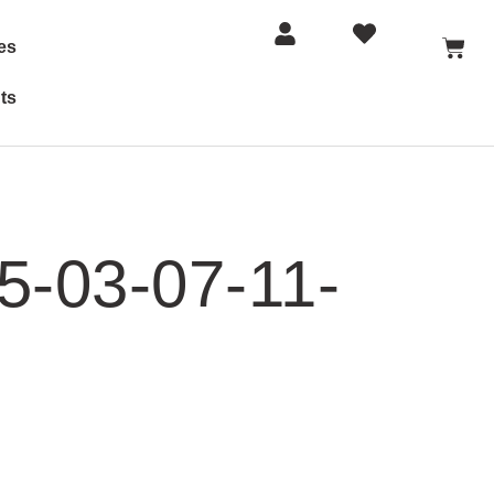
es
ts
03-07-11-