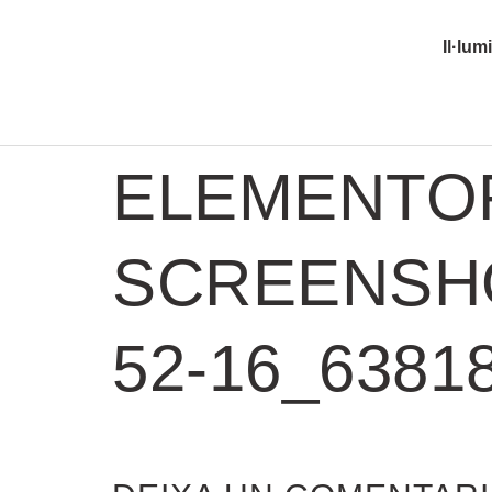
Il·lum
ELEMENTO
SCREENSHOT
52-16_6381