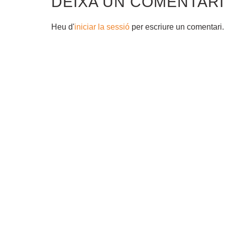
DEIXA UN COMENTARI
Heu d'
iniciar la sessió
per escriure un comentari.
COMPETICIÓ
BOTIGA ONLINE
BLOG
SOBRE NOSALTRES